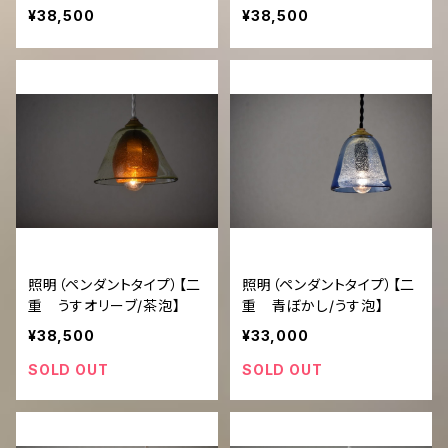
¥38,500
¥38,500
照明（ペンダントタイプ）【二
照明（ペンダントタイプ）【二
重 うすオリーブ/茶泡】
重 青ぼかし/うす泡】
¥38,500
¥33,000
SOLD OUT
SOLD OUT