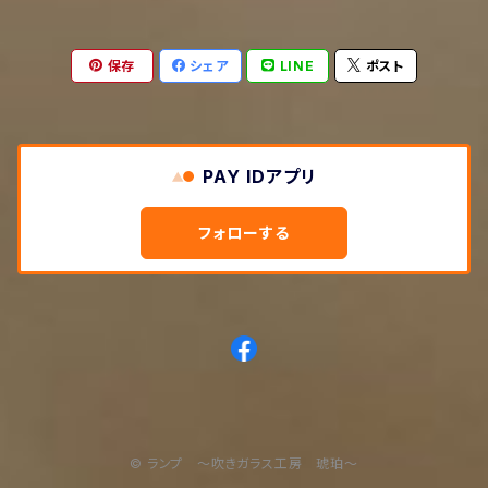
小
木スタンド
裸電球シリーズ
保存
シェア
LINE
ポスト
中
木とアイアン
大
PAY IDアプリ
フォローする
© ランプ ～吹きガラス工房 琥珀～