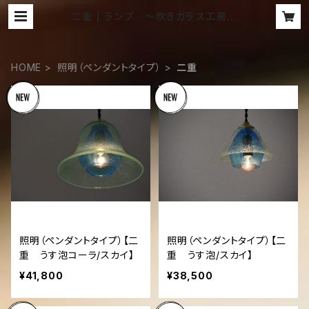
二重 | ランプ ～吹きガラス工房
琥珀～
HOME
照明（ペンダントタイプ）
二重
照明（ペンダントタイプ）【二
照明（ペンダントタイプ）【二
重 うす泡コーラ/スカイ】
重 うす泡/スカイ】
¥41,800
¥38,500