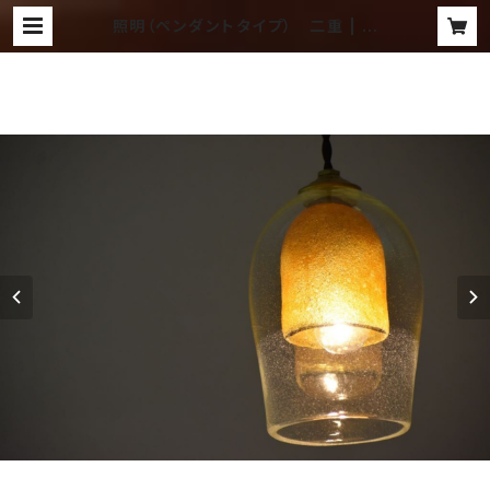
照明（ペンダントタイプ） 二重 | ラ
ンプ ～吹きガラス工房 琥珀～