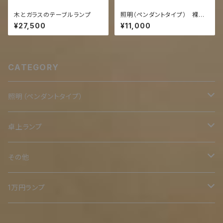
木とガラスのテーブルランプ
照明（ペンダントタイプ） 裸電
球シリーズ
¥27,500
¥11,000
CATEGORY
照明（ペンダントタイプ）
二重
卓上ランプ
鉄スタンド
その他
ミニ
オリジナル木台
二重
1万円ランプ
小
木スタンド
裸電球シリーズ