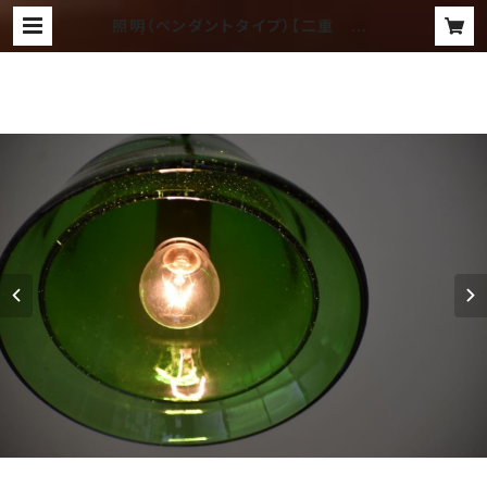
照明（ペンダントタイプ）【二重 緑/
緑】 | ランプ ～吹きガラス工房 琥
珀～