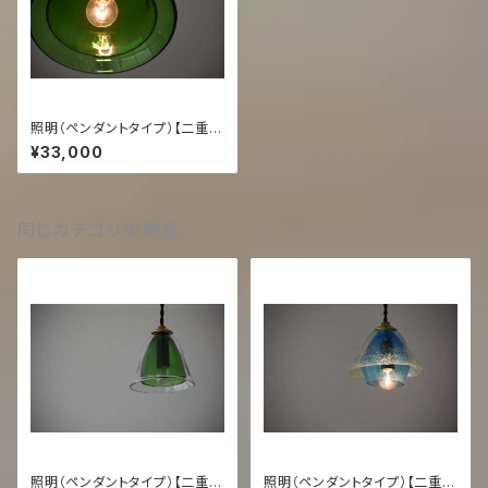
照明（ペンダントタイプ）【二重
緑/緑】
¥33,000
同じカテゴリの商品
照明（ペンダントタイプ）【二重
照明（ペンダントタイプ）【二重