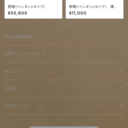
照明（ペンダントタイプ）
照明（ペンダントタイプ） 裸電
球シリーズ
¥30,800
¥11,000
CATEGORY
照明（ペンダントタイプ）
二重
卓上ランプ
鉄スタンド
その他
ミニ
オリジナル木台
二重
1万円ランプ
小
木スタンド
裸電球シリーズ