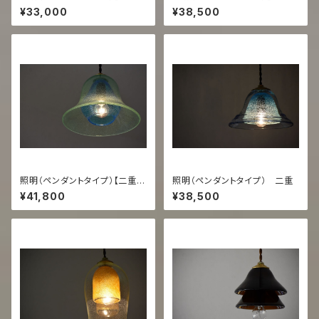
透/緑】
うす泡/スカイ】
¥33,000
¥38,500
照明（ペンダントタイプ）【二重
照明（ペンダントタイプ） 二重
うす泡コーラ/スカイ】
¥41,800
¥38,500