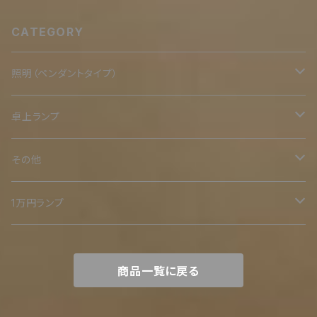
CATEGORY
照明（ペンダントタイプ）
二重
卓上ランプ
鉄スタンド
その他
ミニ
オリジナル木台
二重
1万円ランプ
小
木スタンド
裸電球シリーズ
商品一覧に戻る
中
木とアイアン