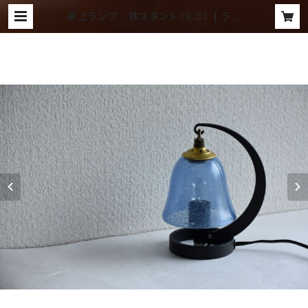
卓上ランプ 鉄スタンド（ミニ） | ラン
プ ～吹きガラス工房 琥珀～