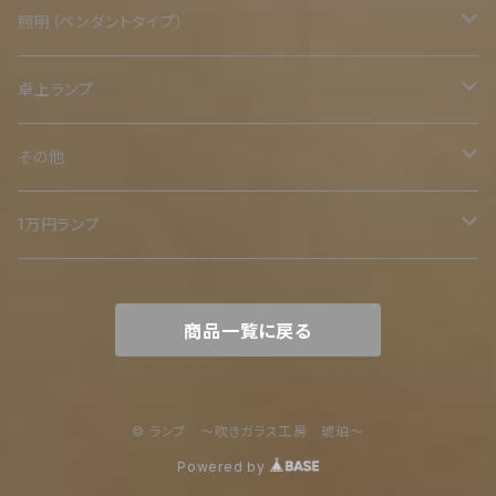
照明（ペンダントタイプ）
二重
卓上ランプ
鉄スタンド
その他
ミニ
オリジナル木台
二重
1万円ランプ
小
木スタンド
裸電球シリーズ
商品一覧に戻る
中
木とアイアン
大
© ランプ ～吹きガラス工房 琥珀～
Powered by