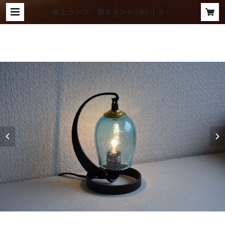
卓上ランプ 鉄スタンド（小） | ラン
プ ～吹きガラス工房 琥珀～