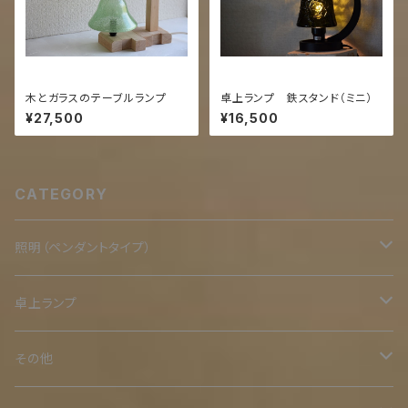
木とガラスのテーブルランプ
卓上ランプ 鉄スタンド（ミニ）
¥27,500
¥16,500
CATEGORY
照明（ペンダントタイプ）
二重
卓上ランプ
鉄スタンド
その他