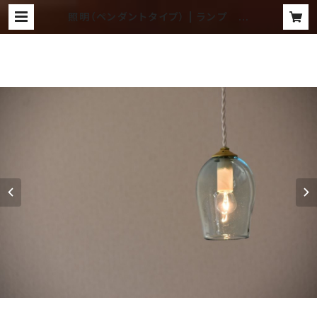
照明（ペンダントタイプ） | ランプ ～
吹きガラス工房 琥珀～