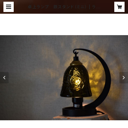
卓上ランプ 鉄スタンド（ミニ） | ラン
プ ～吹きガラス工房 琥珀～