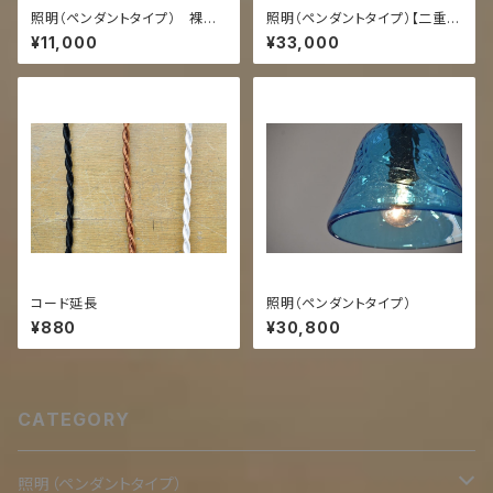
照明（ペンダントタイプ） 裸電
照明（ペンダントタイプ）【二重
球シリーズ
透/緑】
¥11,000
¥33,000
コード延長
照明（ペンダントタイプ）
¥880
¥30,800
CATEGORY
照明（ペンダントタイプ）