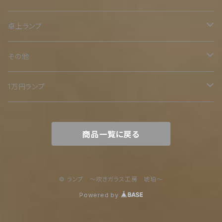
二重
卓上ランプ
鉄スタンド
その他
ミニ
オリジナル木台
二重
1万円ランプ
小
木スタンド
裸電球シリーズ
商品一覧に戻る
中
木とアイアン
大
© ランプ ～吹きガラス工房 琥珀～
Powered by