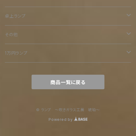
二重
卓上ランプ
鉄スタンド
その他
ミニ
オリジナル木台
二重
1万円ランプ
小
木スタンド
裸電球シリーズ
商品一覧に戻る
中
木とアイアン
大
© ランプ ～吹きガラス工房 琥珀～
Powered by