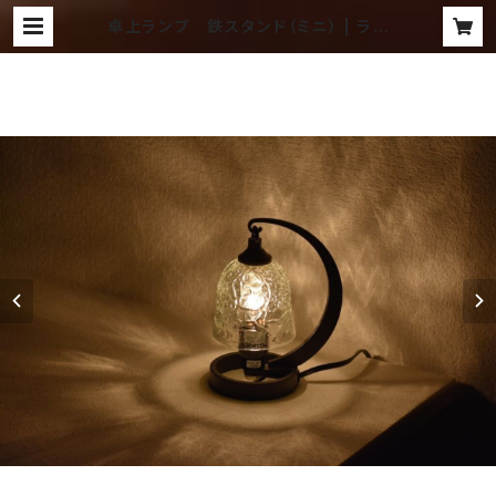
卓上ランプ 鉄スタンド（ミニ） | ラン
プ ～吹きガラス工房 琥珀～